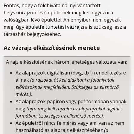
Fontos, hogy a földhivatalnál nyilvántartott
helyszínrajzon lévő épületnek meg kell egyezni a
valóságban lévő épülettel. Amennyiben nem egyezik
meg, úgy
épületfeltüntetési vázrajz
ra is szükség lesz a
társasház bejegyzéséhez.
Az vázrajz elkészítésének menete
A rajz elkészítésének három lehetséges változata van:
Az alaprajzok digitálisan (dwg, dxf) rendelkezésre
állnak
(a rajzokat át kell alakítani a földhivatali
előírásoknak megfelelően. Szükséges az ellenőrző
mérés.)
.
Az alaprajzok papíron vagy pdf formában vannak
meg
(újra meg kell rajzolni az alaprajzokat digitális
formában.
Szükséges az ellenőrző mérés.
)
.
Az épületről nincs felmérés vagy ami van az nem
használható az alaprajz elkészítéséhez
(a