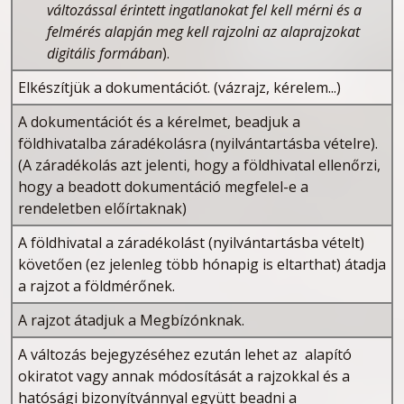
változással érintett ingatlanokat fel kell mérni és a
felmérés alapján meg kell rajzolni az alaprajzokat
digitális formában
).
Elkészítjük a dokumentációt. (vázrajz, kérelem...)
A dokumentációt és a kérelmet, beadjuk a
földhivatalba záradékolásra (nyilvántartásba vételre).
(A záradékolás azt jelenti, hogy a földhivatal ellenőrzi,
hogy a beadott dokumentáció megfelel-e a
rendeletben előírtaknak)
A földhivatal a záradékolást (nyilvántartásba vételt)
követően (ez jelenleg több hónapig is eltarthat) átadja
a rajzot a földmérőnek.
A rajzot átadjuk a Megbízónknak.
A változás bejegyzéséhez ezután lehet az alapító
okiratot vagy annak módosítását a rajzokkal és a
hatósági bizonyítvánnyal együtt beadni a