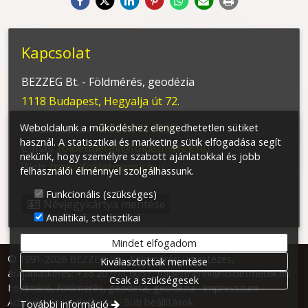
Kapcsolat
BEZZEG Bt. - Földmérés, geodézia
1118 Budapest, Hegyalja út 72.
Weboldalunk a működéshez elengedhetetlen sütiket
Telefonszám:
+36 20 971 6057
használ. A statisztikai és marketing sütik elfogadása segít
E-mail:
foldetmerek@foldetmerek.hu
nekünk, hogy személyre szabott ajánlatokkal és jobb
Web:
http://foldetmerek.hu/
felhasználói élménnyel szolgálhassunk.
Funkcionális (szükséges)
Névjegykártya mentése
Analitikai, statisztikai
Mindet elfogadom
© 1991-2026 BEZZEG Bt. · Földmérési ügyintézés,
Kiválasztottak mentése
árajánlatkérés: +36 20 971 6057, foldetmerek@foldetmerek.hu ·
Csak a szükségesek
Földmérő, földmérés, geodéta, geodézia
Impresszum
Adatvédelmi nyilatkozat
Süti beállítások
További információ