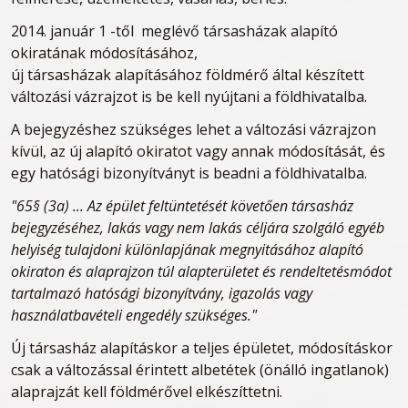
2014. január 1 -től meglévő társasházak alapító
okiratának módosításához,
új társasházak alapításához földmérő által készített
változási vázrajzot is be kell nyújtani a földhivatalba.
A bejegyzéshez szükséges lehet a változási vázrajzon
kívül, az új alapító okiratot vagy annak módosítását, és
egy hatósági bizonyítványt is beadni a földhivatalba.
"65§ (3a) ... Az épület feltüntetését követően társasház
bejegyzéséhez, lakás vagy nem lakás céljára szolgáló egyéb
helyiség tulajdoni különlapjának megnyitásához alapító
okiraton és alaprajzon túl alapterületet és rendeltetésmódot
tartalmazó hatósági bizonyítvány, igazolás vagy
használatbavételi engedély szükséges."
Új társasház alapításkor a teljes épületet, módosításkor
csak a változással érintett albetétek (önálló ingatlanok)
alaprajzát kell földmérővel elkészíttetni.