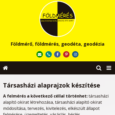
Földmérő, földmérés, geodéta, geodézia
Társasházi alaprajzok készítése
A felmérés a következő céllal történhet:
társasházi
alapító okirat létrehozása, társasházi alapító okirat
módosítása, tervezés, kivitelezés, elkészült állapot
felmérése, üzemeltetés, vásárlás, bérlés.