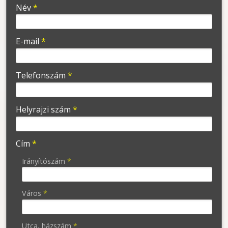
-
Név
*
-
E-mail
*
-
Telefonszám
*
-
Helyrajzi szám
*
-
Cím
*
-
Irányítószám
*
Város
*
Utca, házszám
*