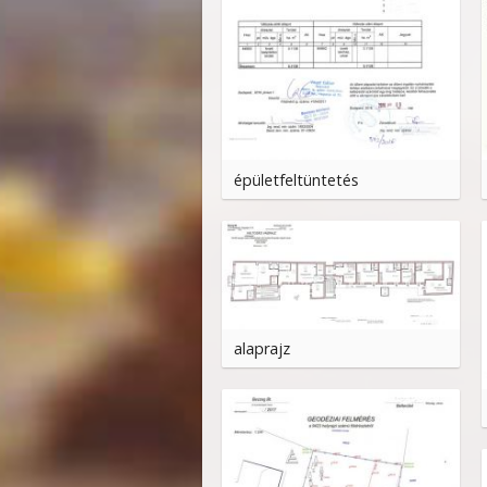
épületfeltüntetés
alaprajz