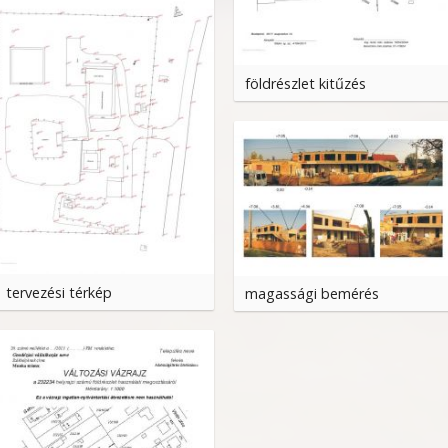
földrészlet kitűzés
tervezési térkép
magassági bemérés