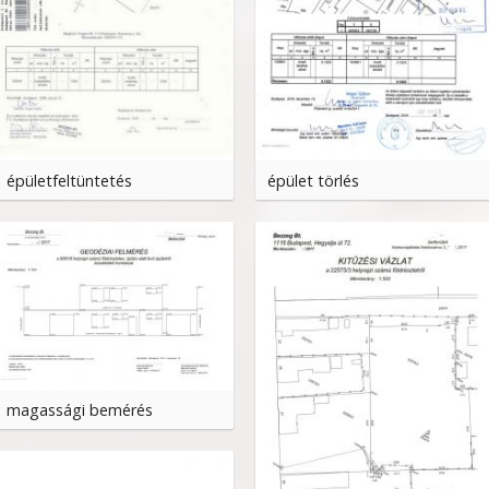
épületfeltüntetés
épület törlés
magassági bemérés