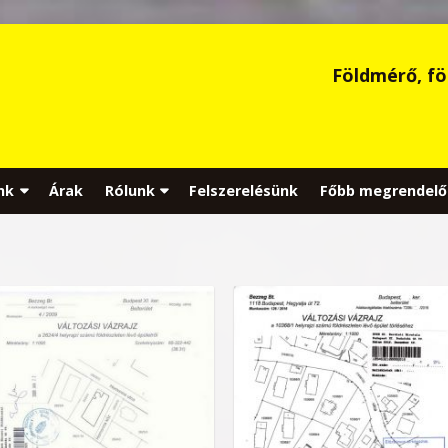
Földmérő, fö
nk
Árak
Rólunk
Felszerelésünk
Főbb megrendelő