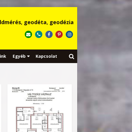
ldmérés, geodéta, geodézia
ink
Egyéb
Kapcsolat