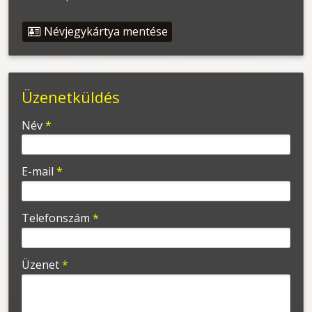
Névjegykártya mentése
Üzenetküldés
-
Név
*
-
E-mail
*
-
Telefonszám
*
-
Üzenet
*
-