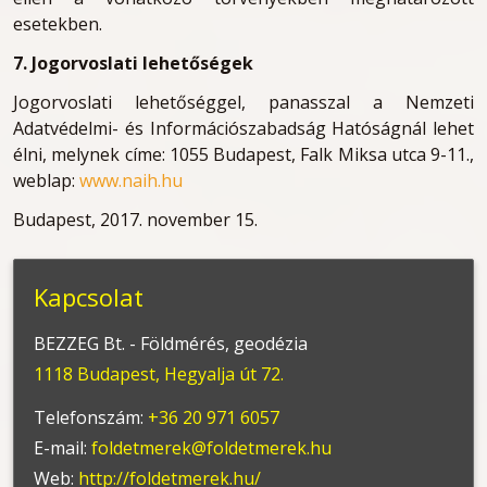
esetekben.
7. Jogorvoslati lehetőségek
Jogorvoslati lehetőséggel, panasszal a Nemzeti
Adatvédelmi- és Információszabadság Hatóságnál lehet
élni, melynek címe: 1055 Budapest, Falk Miksa utca 9-11.,
weblap:
www.naih.hu
Budapest, 2017. november 15.
Kapcsolat
BEZZEG Bt. - Földmérés, geodézia
1118 Budapest, Hegyalja út 72.
Telefonszám:
+36 20 971 6057
E-mail:
foldetmerek@foldetmerek.hu
Web:
http://foldetmerek.hu/