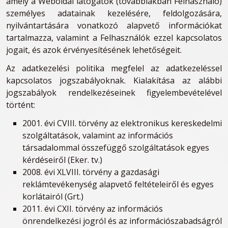
amely a Weboldal látogatók (továbbiakban Felhasználó)
személyes adatainak kezelésére, feldolgozására,
nyilvántartására vonatkozó alapvető információkat
tartalmazza, valamint a Felhasználók ezzel kapcsolatos
jogait, és azok érvényesítésének lehetőségeit.
Az adatkezelési politika megfelel az adatkezeléssel
kapcsolatos jogszabályoknak. Kialakítása az alábbi
jogszabályok rendelkezéseinek figyelembevételével
történt:
2001. évi CVIII. törvény az elektronikus kereskedelmi
szolgáltatások, valamint az információs
társadalommal összefüggő szolgáltatások egyes
kérdéseiről (Eker. tv.)
2008. évi XLVIII. törvény a gazdasági
reklámtevékenység alapvető feltételeiről és egyes
korlátairól (Grt.)
2011. évi CXII. törvény az információs
önrendelkezési jogról és az információszabadságról