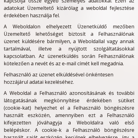
kapcsolja össze egyéb személyes adatokkal. Ezen az
adatokat Üzemeltető kizárólag a weboldal fejlesztése
érdekében használja fel.
A Weboldalon elhelyezett Üzenetküldő mezőben
Üzemeltető lehetőséget biztosít a Felhasználónak
üzenet küldésére bármilyen, a Weboldallal vagy annak
tartalmával, illetve a nyújtott szolgáltatásokkal
kapcsolatban. Az üzenetküldés során Felhasználónak
kötelezően a nevét és az e-mail címét kell megadnia.
Felhasználó az üzenet elküldésével önkéntesen
hozzájárul adatai kezeléséhez.
A Weboldal a Felhasználó azonosításának és további
látogatásának megkönnyítése érdekében sütiket
(cookie-kat) helyezhet el a Felhasználó böngészésre
használt eszközén, amennyiben ezt a Felhasználó
kifejezetten jóváhagyja a Weboldalra való első
belépéskor. A cookie-k a Felhasználó böngészésre
használt saját eszközén kerülnek elhelyezésre, így a