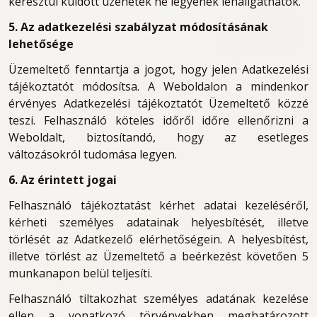
keresztül küldött üzenetek ne legyenek lehallgathatók.
5. Az adatkezelési szabályzat módosításának
lehetősége
Üzemeltető fenntartja a jogot, hogy jelen Adatkezelési
tájékoztatót módosítsa. A Weboldalon a mindenkor
érvényes Adatkezelési tájékoztatót Üzemeltető közzé
teszi. Felhasználó köteles időről időre ellenőrizni a
Weboldalt, biztosítandó, hogy az esetleges
változásokról tudomása legyen.
6. Az érintett jogai
Felhasználó tájékoztatást kérhet adatai kezeléséről,
kérheti személyes adatainak helyesbítését, illetve
törlését az Adatkezelő elérhetőségein. A helyesbítést,
illetve törlést az Üzemeltető a beérkezést követően 5
munkanapon belül teljesíti.
Felhasználó tiltakozhat személyes adatának kezelése
ellen a vonatkozó törvényekben meghatározott