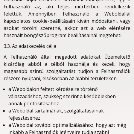
Felhasználó az, aki teljes mértékben rendelkezik
felettük. Amennyiben Felhasználó a Weboldallal
kapcsolatos cookie-beállításain kíván módosítani, vagy
azokat törölni szeretné, akkor azt a web elérésére
használt böngészőprogram beállításainál megteheti.
3.3. Az adatkezelés célja
A Felhasználó által megadott adatokat Üzemeltető
kizárólag abból a célból használja és kezeli, hogy
magasabb szintű szolgáltatást tudjon a Felhasználók
részére nyújtani, elsősorban az alábbi területeken:
a Weboldalon feltett kérdéseire történő
válaszadáshoz, szükség szerint a későbbiekben
annak pontosításához
a Weboldal tartalmának, szolgáltatásainak
fejlesztéséhez
a Weboldal további optimalizálásához, hogy azt még
inkább a Felhasználók igényeire tudja szabni