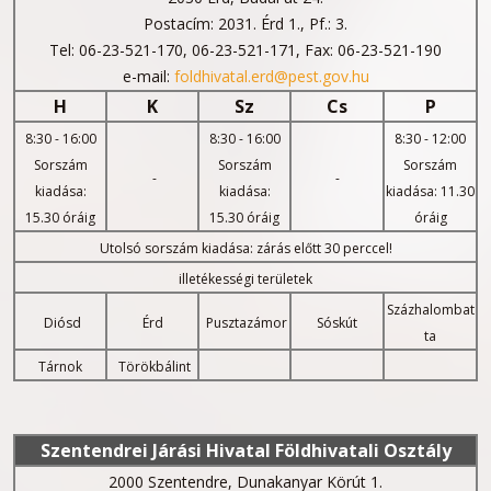
Postacím: 2031. Érd 1., Pf.: 3.
Tel: 06-23-521-170, 06-23-521-171, Fax: 06-23-521-190
e-mail:
foldhivatal.erd@pest.gov.hu
H
K
Sz
Cs
P
8:30 - 16:00
8:30 - 16:00
8:30 - 12:00
Sorszám
Sorszám
Sorszám
-
-
kiadása:
kiadása:
kiadása: 11.30
15.30 óráig
15.30 óráig
óráig
Utolsó sorszám kiadása: zárás előtt 30 perccel!
illetékességi területek
Százhalombat
Diósd
Érd
Pusztazámor
Sóskút
ta
Tárnok
Törökbálint
Szentendrei Járási Hivatal Földhivatali Osztály
2000 Szentendre, Dunakanyar Körút 1.