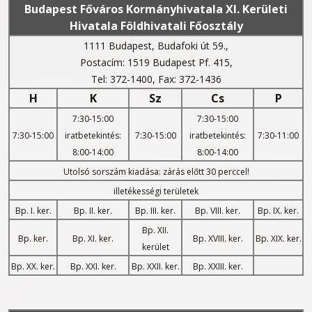
Budapest Főváros Kormányhivatala XI. Kerületi
Hivatala Földhivatali Főosztály
1111 Budapest, Budafoki út 59.,
Postacím: 1519 Budapest Pf. 415,
Tel: 372-1400, Fax: 372-1436
H
K
Sz
Cs
P
7:30-15:00
7:30-15:00
7:30-15:00
iratbetekintés:
7:30-15:00
iratbetekintés:
7:30-11:00
8:00-14:00
8:00-14:00
Utolsó sorszám kiadása: zárás előtt 30 perccel!
illetékességi területek
Bp. I. ker.
Bp. II. ker.
Bp. III. ker.
Bp. VIII. ker.
Bp. IX. ker.
Bp. XII.
Bp. ker.
Bp. XI. ker.
Bp. XVIII. ker.
Bp. XIX. ker.
kerület
Bp. XX. ker.
Bp. XXI. ker.
Bp. XXII. ker.
Bp. XXIII. ker.