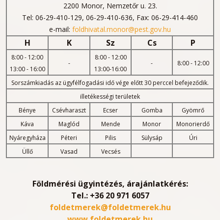
2200 Monor, Nemzetőr u. 23.
Tel: 06-29-410-129, 06-29-410-636, Fax: 06-29-414-460
e-mail:
foldhivatal.monor@pest.gov.hu
H
K
Sz
Cs
P
8:00 - 12:00
8:00 - 12:00
-
-
8:00 - 12:00
13:00 - 16:00
13:00-16:00
Sorszámkiadás az ügyfélfogadási idő vége előtt 30 perccel befejeződik.
illetékességi területek
Bénye
Csévharaszt
Ecser
Gomba
Gyömrő
Káva
Maglód
Mende
Monor
Monorierdő
Nyáregyháza
Péteri
Pilis
Sülysáp
Úri
Üllő
Vasad
Vecsés
Földmérési ügyintézés, árajánlatkérés:
Tel.:
+36 20 971 6057
foldetmerek@foldetmerek.hu
www.foldetmerek.hu