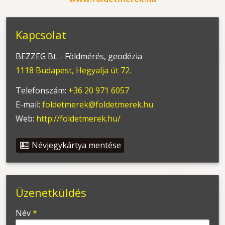
Kapcsolat
BEZZEG Bt. - Földmérés, geodézia
1118 Budapest, Hegyalja út 72.
Telefonszám:
+36 20 971 6057
E-mail:
foldetmerek@foldetmerek.hu
Web:
http://foldetmerek.hu/
Névjegykártya mentése
Üzenetküldés
-
Név
*