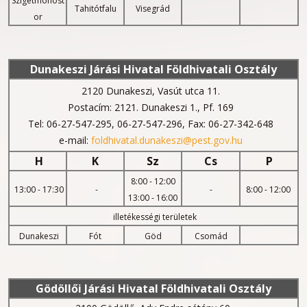
Szigetmonost
Tahitótfalu
Visegrád
or
Dunakeszi Járási Hivatal Földhivatali Osztály
2120 Dunakeszi, Vasút utca 11.
Postacím: 2121. Dunakeszi 1., Pf. 169
Tel: 06-27-547-295, 06-27-547-296, Fax: 06-27-342-648
e-mail:
foldhivatal.dunakeszi@pest.gov.hu
H
K
Sz
Cs
P
8:00 - 12:00
13:00 - 17:30
-
-
8:00 - 12:00
13:00 - 16:00
illetékességi területek
Dunakeszi
Fót
Göd
Csomád
Gödöllői
Járási Hivatal Földhivatali Osztály