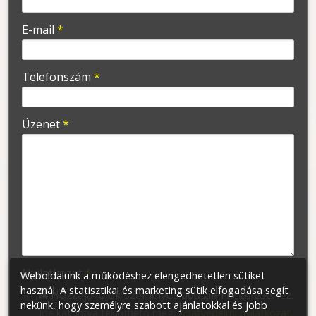
-
E-mail
*
-
Telefonszám
*
-
Üzenet
*
-
-
-
Nyilatkozat
*
Weboldalunk a működéshez elengedhetetlen sütiket
használ. A statisztikai és marketing sütik elfogadása segít
Hozzájárulok személyes adataim kezeléséhez.
nekünk, hogy személyre szabott ajánlatokkal és jobb
Ide kattintva tekinthető meg:
Adatvédelmi nyilatkozat
.