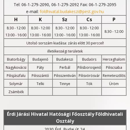
Tel: 06-1-279-2090, 06-1-279-2092 Fax: 06-1-279-2095
e-mail:
foldhivatal.budakeszi@pest.gov.hu
H
K
Sz
Cs
P
8:30 - 12:00
8:30 - 12:00
8:30 - 12:00
8:30 - 12:00
8:30 - 12:00
13:00 - 16:00
13:00 - 16:00
13:00 - 16:00
13:00 - 16:00
Utolsó sorszám kiadása: zárás előtt 30 perccel!
illetékességi területek
Biatorbágy
Budajenő
Budakeszi
Budaörs
Herceghalom
Nagykovácsi
Páty
Perbál
Pilisborosjenő
Piliscsaba
Pilisjászfalu
Pilisszántó
Pilisszentiván
Pilisvörösvár
Remeteszőlős
Solymár
Telki
Tinnye
Tök
Üröm
Zsámbék
Érdi Járási Hivatal Hatósági Főosztály Földhivatali
Osztály
2030 Érd, Budai út 24.