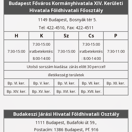
Budapest Főváros Kormányhivatala XIV. Kerületi
Hivatala Földhivatali Főosztály
1149 Budapest, Bosnyák tér 5.
Tel: 422-4510, Fax: 422-4511
H
K
Sz
Cs
P
7:30-15:00
7:30-15:00
7:30-15:00
iratbetekintés:
7:30-15:00
iratbetekintés
7:30-11:00
8:00-14:00
: 8:00-14:00
Utolsó sorszám kiadása: zárás előtt 30 perccel!
illetékességi területek
Bp. VI. ker.
Bp. V. ker.
Bp. VI. ker.
Bp. VII. ker.
Bp. XII. ker.
Bp. XIV. ker.
Bp. XV. ker.
Bp. XVI. ker.
Bp. XVII. ker.
Budakeszi Járási Hivatal Földhivatali Osztály
1111 Budapest, Budafoki út 59.,
Postacím: 1386 Budapest, Pf. 916