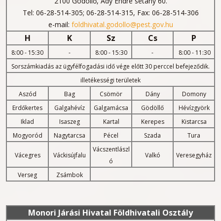
2100 Gödöllő, Ady Endre sétány 60.
Tel: 06-28-514-305; 06-28-514-315, Fax: 06-28-514-306
e-mail:
foldhivatal.godollo@pest.gov.hu
H
K
Sz
Cs
P
8:00 - 15:30
-
8:00 - 15:30
-
8:00 - 11:30
Sorszámkiadás az ügyfélfogadási idő vége előtt 30 perccel befejeződik.
illetékességi területek
Aszód
Bag
Csömör
Dány
Domony
Erdőkertes
Galgahévíz
Galgamácsa
Gödöllő
Hévízgyörk
Iklad
Isaszeg
Kartal
Kerepes
Kistarcsa
Mogyoród
Nagytarcsa
Pécel
Szada
Tura
Vácszentlászl
Vácegres
Váckisújfalu
Valkó
Veresegyház
ó
Verseg
Zsámbok
Monori
Járási Hivatal Földhivatali Osztály