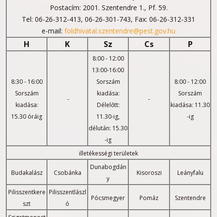
Postacím: 2001. Szentendre 1., Pf. 59.
Tel: 06-26-312-413, 06-26-301-743, Fax: 06-26-312-331
e-mail:
foldhivatal.szentendre@pest.gov.hu
H
K
Sz
Cs
P
8:00 - 12:00
13:00-16:00
8:30 - 16:00
Sorszám
8:00 - 12:00
Sorszám
kiadása:
Sorszám
-
-
kiadása:
Délelőtt:
kiadása: 11.30
15.30 óráig
11.30-ig,
-ig
délután: 15.30
-ig
illetékességi területek
Dunabogdán
Budakalász
Csobánka
Kisoroszi
Leányfalu
y
Pilisszentkere
Pilisszentlászl
Pócsmegyer
Pomáz
Szentendre
szt
ó